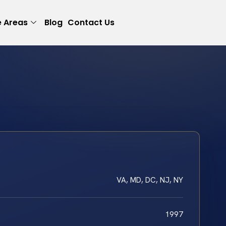
e Areas
Blog
Contact Us
VA, MD, DC, NJ, NY
1997