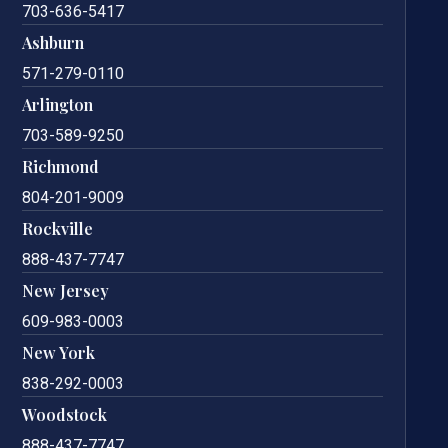
703-636-5417
Ashburn
571-279-0110
Arlington
703-589-9250
Richmond
804-201-9009
Rockville
888-437-7747
New Jersey
609-983-0003
New York
838-292-0003
Woodstock
888-437-7747