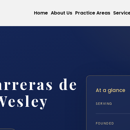
Home
About Us
Practice Areas
Servic
rreras de
At a glance
Wesley
SERVING
FOUNDED