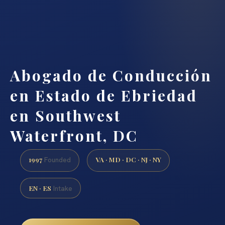
Abogado de Conducción
en Estado de Ebriedad
en Southwest
Waterfront, DC
1997
VA · MD · DC · NJ · NY
Founded
EN · ES
Intake