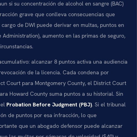
un si su concentración de alcohol en sangre (BAC)
nfracción grave que conlleva consecuencias que
n cargo de DWI puede derivar en multas, puntos en
e Administration), aumento en las primas de seguro,
circunstancias.
acumulativo: alcanzar 8 puntos activa una audiencia
 revocación de la licencia. Cada condena por
rict Court para Montgomery County, el District Court
para Howard County suma puntos a su historial. Sin
 el
Probation Before Judgment (PBJ)
. Si el tribunal
ón de puntos por esa infracción, lo que
portante que un abogado defensor puede alcanzar
que las multas por cámaras de velocidad ($40) y