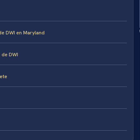
 de DWI en Maryland
s de DWI
fete