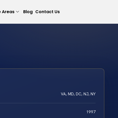
e Areas
Blog
Contact Us
VA, MD, DC, NJ, NY
1997