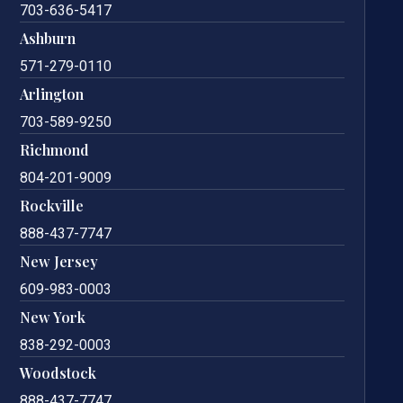
703-636-5417
Ashburn
571-279-0110
Arlington
703-589-9250
Richmond
804-201-9009
Rockville
888-437-7747
New Jersey
609-983-0003
New York
838-292-0003
Woodstock
888-437-7747