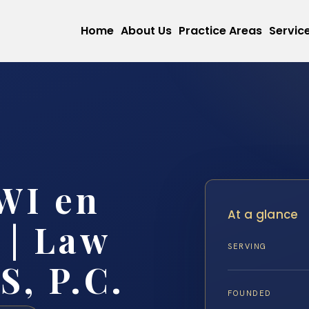
Home
About Us
Practice Areas
Servic
WI en
At a glance
 | Law
SERVING
S, P.C.
FOUNDED