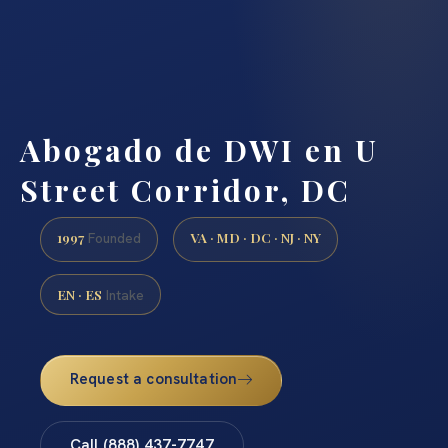
Abogado de DWI en U
Street Corridor, DC
1997
VA · MD · DC · NJ · NY
Founded
EN · ES
Intake
Request a consultation
Call (888) 437-7747