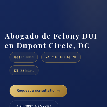
Abogado de Felony DUI
en Dupont Circle, DC
1997
VA · MD · DC · NJ · NY
Founded
EN · ES
Intake
Request a consultation
Call (888) 437-7747