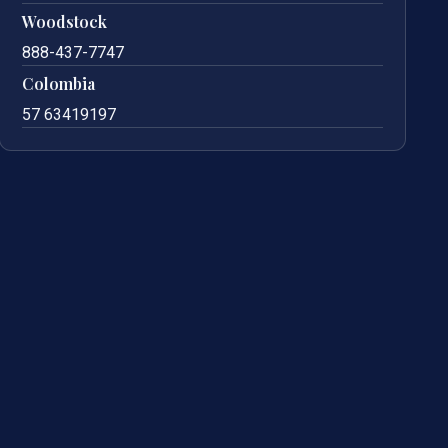
Woodstock
888-437-7747
Colombia
57 63419197