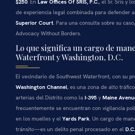
$250
. En
Law Offices Of SRIS, P.C.
, el Sr. Sris y
de experiencia legal combinada para defender a 
Superior Court
. Para una consulta sobre su caso
Advocacy Without Borders.
Lo que significa un cargo de man
Waterfront y Washington, D.C.
El vecindario de Southwest Waterfront, con su p
Washington Channel
, es una zona de alto tráfic
arterias del Distrito como la
I-395
y
Maine Aven
frecuentemente se encuentran con vigilancia poli
en los muelles y el
Yards Park
. Un cargo de mane
tránsito—es un delito penal procesado en el
D.C