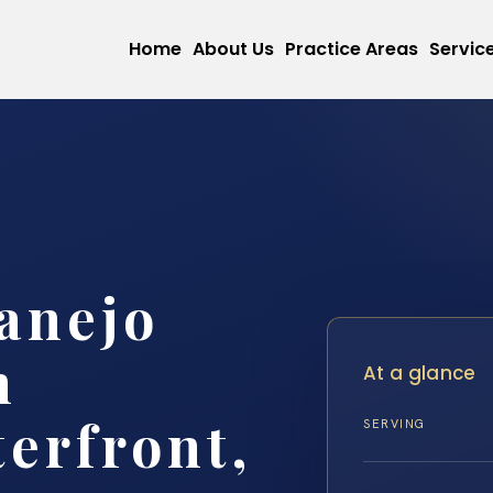
Home
About Us
Practice Areas
Servic
anejo
n
At a glance
erfront,
SERVING