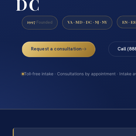
DC
1997
VA · MD · DC · NJ · NY
EN · ES
Founded
Request a consultation
Call (88
Toll-free intake · Consultations by appointment · Intake a