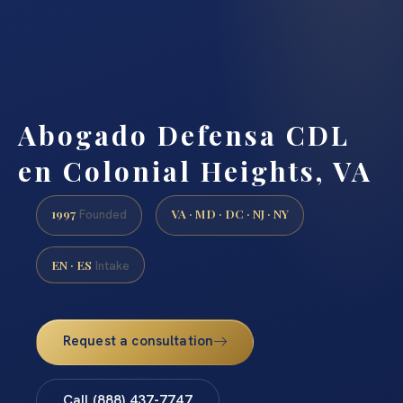
Abogado Defensa CDL
en Colonial Heights, VA
1997
VA · MD · DC · NJ · NY
Founded
EN · ES
Intake
Request a consultation
Call (888) 437-7747