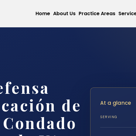
Home
About Us
Practice Areas
Servic
efensa
ocación de
At a glance
l Condado
SERVING