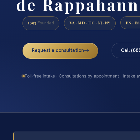
de Rappahann
1997
VA · MD · DC · NJ · NY
EN · ES
Founded
Request a consultation
Call (88
Toll-free intake · Consultations by appointment · Intake a