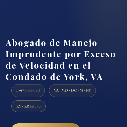
Abogado de Manejo
Imprudente por Exceso
de Velocidad en el
Condado de York, VA
1997
VA · MD · DC · NJ · NY
Founded
EN · ES
Intake