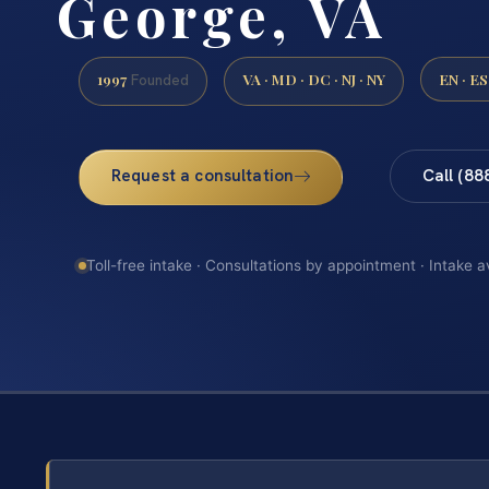
George, VA
1997
VA · MD · DC · NJ · NY
EN · ES
Founded
Request a consultation
Call (88
Toll-free intake · Consultations by appointment · Intake a