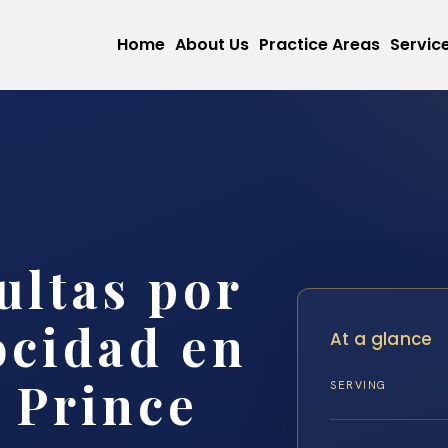
Home
About Us
Practice Areas
Servic
ltas por
ocidad en
At a glance
 Prince
SERVING