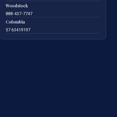
Woodstock
888-437-7747
Colombia
57 63419197