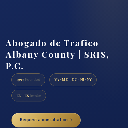
Abogado de Trafico
Albany County | SRIS,
P.C.
1997
VA · MD · DC · NJ · NY
Founded
EN · ES
Intake
Request a consultation