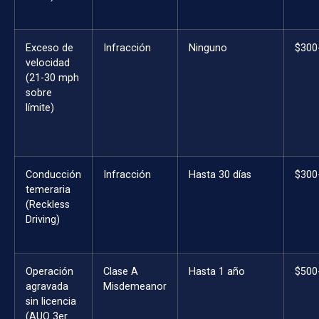
Exceso de
Infracción
Ninguno
$300
velocidad
(21-30 mph
sobre
límite)
Conducción
Infracción
Hasta 30 días
$300
temeraria
(Reckless
Driving)
Operación
Clase A
Hasta 1 año
$500
agravada
Misdemeanor
sin licencia
(AUO 3er